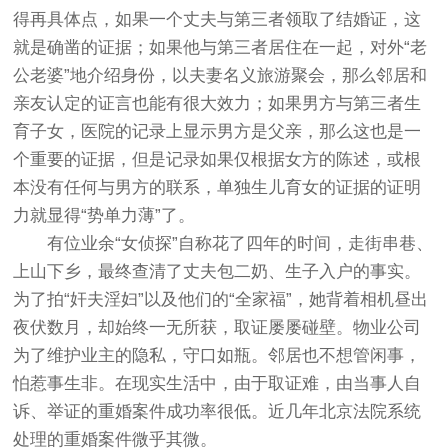
得再具体点，如果一个丈夫与第三者领取了结婚证，这
就是确凿的证据；如果他与第三者居住在一起，对外“老
公老婆”地介绍身份，以夫妻名义旅游聚会，那么邻居和
亲友认定的证言也能有很大效力；如果男方与第三者生
育子女，医院的记录上显示男方是父亲，那么这也是一
个重要的证据，但是记录如果仅根据女方的陈述，或根
本没有任何与男方的联系，单独生儿育女的证据的证明
力就显得“势单力薄”了。
有位业余“女侦探”自称花了四年的时间，走街串巷、
上山下乡，最终查清了丈夫包二奶、生子入户的事实。
为了拍“奸夫淫妇”以及他们的“全家福”，她背着相机昼出
夜伏数月，却始终一无所获，取证屡屡碰壁。物业公司
为了维护业主的隐私，守口如瓶。邻居也不想管闲事，
怕惹事生非。在现实生活中，由于取证难，由当事人自
诉、举证的重婚案件成功率很低。近几年北京法院系统
处理的重婚案件微乎其微。